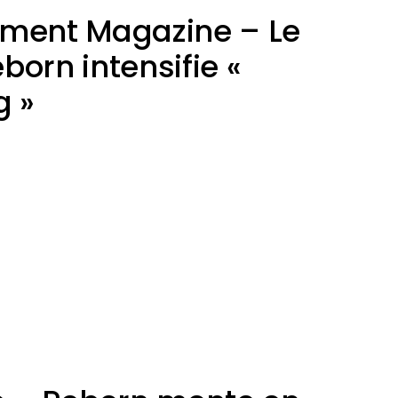
ement Magazine – Le
born intensifie «
g »
scroll