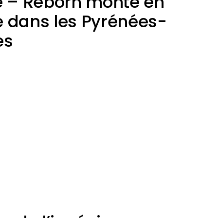
e – Reborn monte en
 dans les Pyrénées-
es