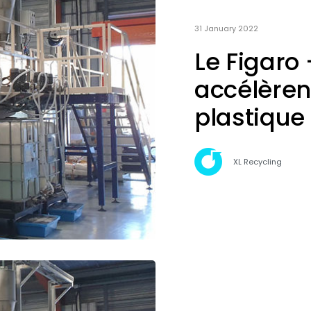
31 January 2022
Le Figaro 
accélèren
plastique
XL Recycling