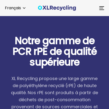
Skip
Skip
Français
links
to
To
primary
na
navigation
Skip
to
N
o
t
r
e
g
a
m
m
e
d
e
content
P
C
R
r
P
E
d
e
q
u
a
l
i
t
é
s
u
p
é
r
i
e
u
r
e
XL Recycling propose une large gamme
de polyéthylène recyclé (rPE) de haute
qualité. Nos rPE sont produits à partir de
déchets de post-consommation
provenant de sources commerciales et