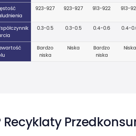
ęstość
923-927
923-927
913-922
913-9
aludnienia
spółczynnik
0.3-0.5
0.3-0.5
0.4-0.6
0.4-0.
arcia
awartość
Bardzo
Niska
Bardzo
Niska
elu
niska
niska
 Recyklaty Przedkons