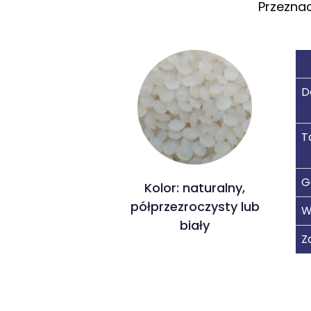
Przeznac
D
T
G
Kolor: naturalny,
półprzezroczysty lub
W
biały
Z