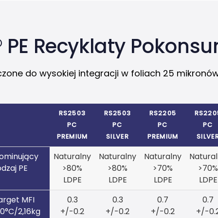
 PE Recyklaty Pokons
zone do wysokiej integracji w foliach 25 mikronów 
RS2503
RS2503
RS2205
RS220
PC
PC
PC
PC
PREMIUM
SILVER
PREMIUM
SILVE
ominujący
Naturalny
Naturalny
Naturalny
Natura
odzaj PE
>80%
>80%
>70%
>70%
LDPE
LDPE
LDPE
LDPE
arget MFI
0.3
0.3
0.7
0.7
90°C/2,16kg
+/-0.2
+/-0.2
+/-0.2
+/-0.