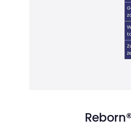
G
z
W
t
Z
ż
Reborn®