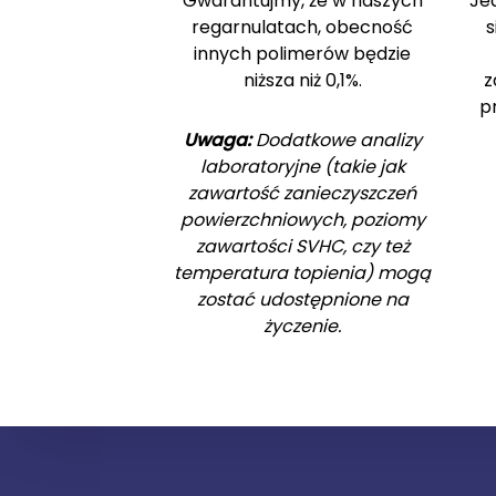
Gwarantujmy, że w naszych
Je
regarnulatach, obecność
s
innych polimerów będzie
niższa niż 0,1%.
z
p
Uwaga:
Dodatkowe analizy
laboratoryjne (takie jak
zawartość zanieczyszczeń
powierzchniowych, poziomy
zawartości SVHC, czy też
temperatura topienia) mogą
zostać udostępnione na
życzenie.