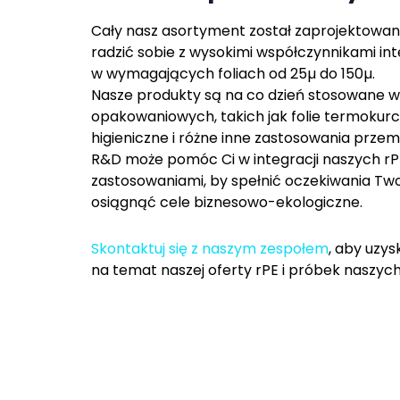
Cały nasz asortyment został zaprojektowan
radzić sobie z wysokimi współczynnikami int
w wymagających foliach od 25µ do 150µ.
Nasze produkty są na co dzień stosowane w 
opakowaniowych, takich jak folie termokurc
higieniczne i różne inne zastosowania prze
R&D może pomóc Ci w integracji naszych rP
zastosowaniami, by spełnić oczekiwania Twoi
osiągnąć cele biznesowo-ekologiczne.
Skontaktuj się z naszym zespołem
, aby uzys
na temat naszej oferty rPE i próbek naszyc