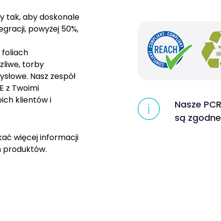
y tak, aby doskonale
egracji, powyżej 50%,
foliach
zliwe, torby
mysłowe. Nasz zespół
E z Twoimi
ch klientów i
Nasze PCR 
są zgodne
kać więcej informacji
h produktów.