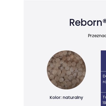
Reborn®
Przeznac
D
r
Kolor: naturalny
T
1