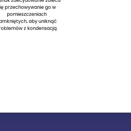
dnak zdecydowanie zaleca
ię przechowywanie go w
pomieszczeniach
amkniętych, aby uniknąć
roblemów z kondensacją.