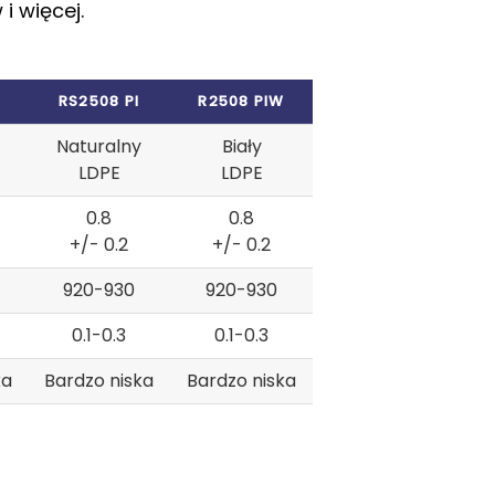
i więcej.
RS2508 PI
R2508 PIW
Naturalny
Biały
LDPE
LDPE
0.8
0.8
+/- 0.2
+/- 0.2
920-930
920-930
0.1-0.3
0.1-0.3
ka
Bardzo niska
Bardzo niska