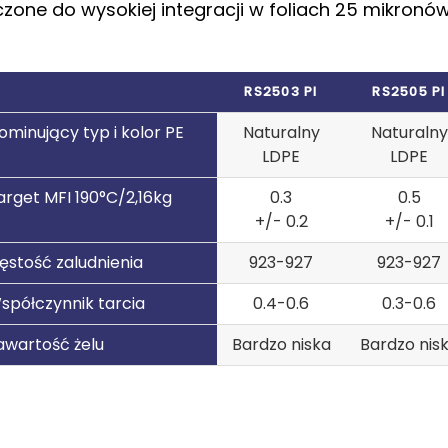
zone do wysokiej integracji w foliach 25 mikronów 
RS2503 PI
RS2505 PI
ominujący typ i kolor PE
Naturalny
Naturalny
LDPE
LDPE
arget MFI 190°C/2,16kg
0.3
0.5
+/- 0.2
+/- 0.1
ęstość zaludnienia
923-927
923-927
spółczynnik tarcia
0.4-0.6
0.3-0.6
awartość żelu
Bardzo niska
Bardzo nis