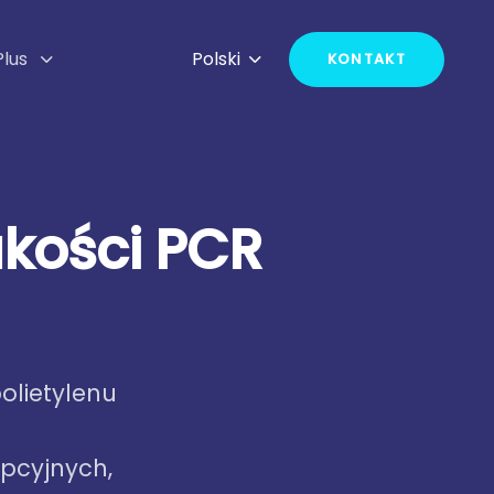
Plus
Polski
KONTAKT
a
k
o
ś
c
i
P
C
R
polietylenu
pcyjnych,