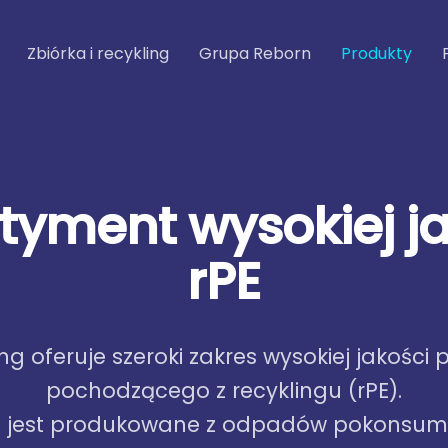
Zbiórka i recykling
Grupa Reborn
Produkty
t
y
m
e
n
t
w
y
s
o
k
i
e
j
j
r
P
E
ng oferuje szeroki zakres wysokiej jakości 
pochodzącego z recyklingu (rPE).
E jest produkowane z odpadów pokonsum