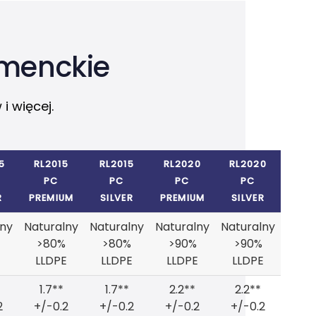
umenckie
i więcej.
5
RL2015
RL2015
RL2020
RL2020
PC
PC
PC
PC
R
PREMIUM
SILVER
PREMIUM
SILVER
lny
Naturalny
Naturalny
Naturalny
Naturalny
>80%
>80%
>90%
>90%
LLDPE
LLDPE
LLDPE
LLDPE
1.7**
1.7**
2.2**
2.2**
2
+/-0.2
+/-0.2
+/-0.2
+/-0.2